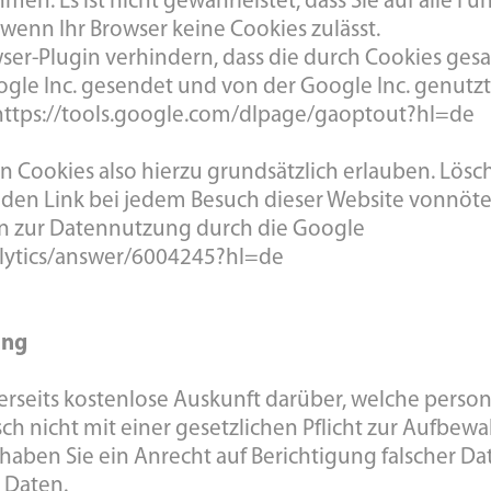
n. Es ist nicht gewährleistet, dass Sie auf alle F
enn Ihr Browser keine Cookies zulässt.
wser-Plugin verhindern, dass die durch Cookies g
Google Inc. gesendet und von der Google Inc. genutz
https://tools.google.com/dlpage/gaoptout?hl=de
 Cookies also hierzu grundsätzlich erlauben. Lösch
uf den Link bei jedem Besuch dieser Website vonnöte
en zur Datennutzung durch die Google
alytics/answer/6004245?hl=de
ung
Ihrerseits kostenlose Auskunft darüber, welche per
h nicht mit einer gesetzlichen Pflicht zur Aufbewa
 haben Sie ein Anrecht auf Berichtigung falscher D
 Daten.